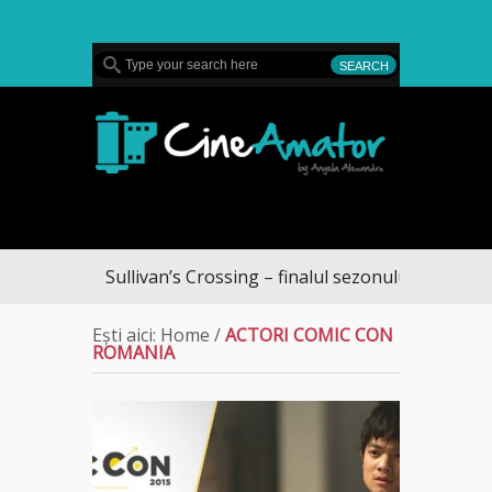
MENU
CineAmator
Sullivan’s Crossing – finalul sezonului 4, pe Diva
Ești aici:
Home
/
ACTORI COMIC CON
ROMANIA