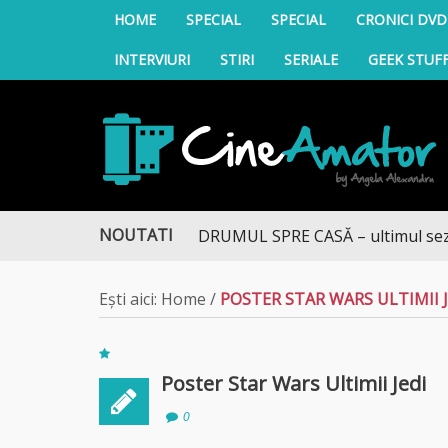
HOME
SPECIAL
SPECIAL
CRONICI DVD
INTERVIURI
STIRI
SERIALE
GEEK STUF
CineAmator
NOUTATI
DRUMUL SPRE CASĂ – ultimul sezon t
Ești aici:
Home
/
POSTER STAR WARS ULTIMII J
Poster Star Wars Ultimii Jedi
0