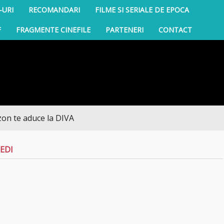
-URI
RECOMANDARI
FILME SI SERIALE DE EPOCA
F
FRAGMENTE CINEFILE
PARTENERI
CONTACT
e aduce la DIVA
EDI