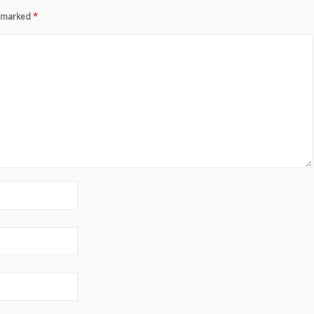
re marked
*