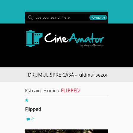
MENU
CineAmator
DRUMUL SPRE CASĂ – ultimul sezon te aduce la 
Ești aici:
Home
/
FLIPPED
Flipped
0