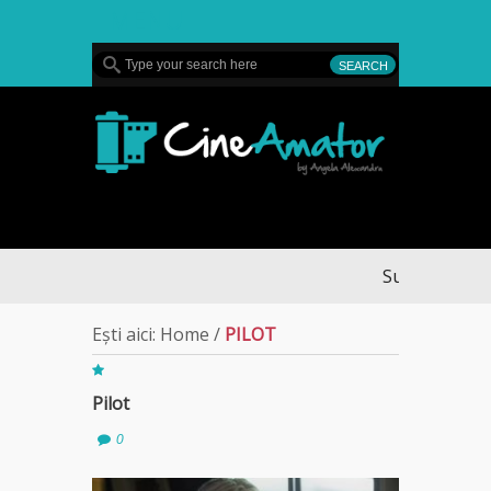
MENU
CineAmator
Sullivan’s Cros
Ești aici:
Home
/
PILOT
Pilot
0