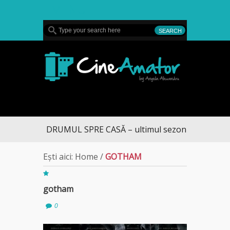
MENU
CineAmator
DRUMUL SPRE CASĂ – ultimul sezon te aduce la 
Ești aici:
Home
/
GOTHAM
gotham
0