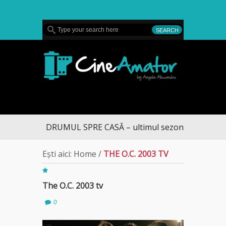
MENU
CineAmator
DRUMUL SPRE CASĂ – ultimul sezon te aduce la 
Ești aici:
Home
/
THE O.C. 2003 TV
The O.C. 2003 tv
0