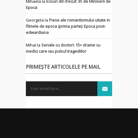
Mihaela
la
Ecouri din trecut: 35 de Miniserii de
Epoca
Georgeta
la
Piese ale romantismului uitate in
filmele de epoca (prima parte): Epoca post-
edwardiana
MihaI
la
Seriale cu doctori: 15+ drame cu
medici care iau pulsul tragediilor
PRIMEȘTE ARTICOLELE PE MAIL