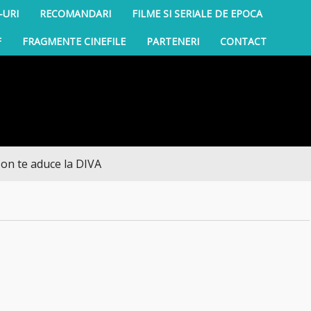
-URI
RECOMANDARI
FILME SI SERIALE DE EPOCA
F
FRAGMENTE CINEFILE
PARTENERI
CONTACT
e aduce la DIVA