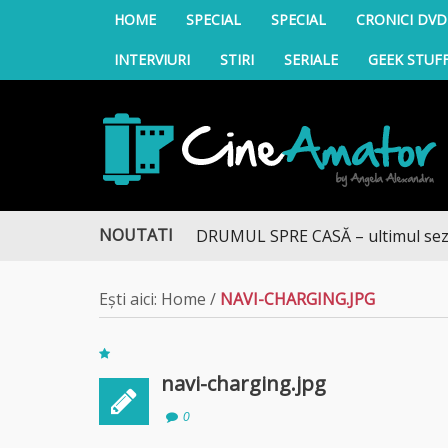
HOME
SPECIAL
SPECIAL
CRONICI DVD
INTERVIURI
STIRI
SERIALE
GEEK STUF
CineAmator
NOUTATI
DRUMUL SPRE CASĂ – ultimul sezon t
Ești aici:
Home
/
NAVI-CHARGING.JPG
navi-charging.jpg
0