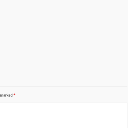
re marked
*