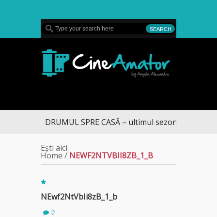
MENU
CineAmator
DRUMUL SPRE CASĂ – ultimul sezon te aduce la 
Ești aici:
Home
/
NEWF2NTVBII8ZB_1_B
NEwf2NtVbIi8zB_1_b
0