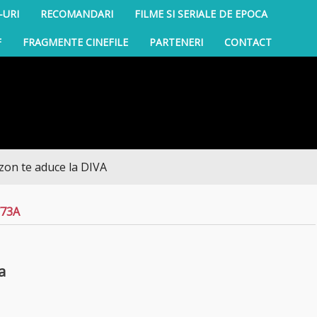
-URI
RECOMANDARI
FILME SI SERIALE DE EPOCA
F
FRAGMENTE CINEFILE
PARTENERI
CONTACT
e aduce la DIVA
773A
a