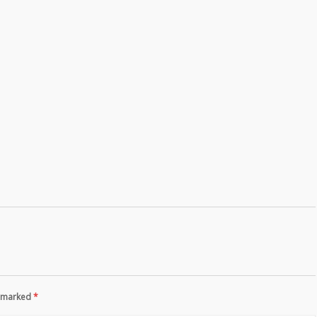
re marked
*