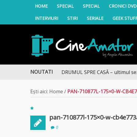
HOME
SPECIAL
SPECIAL
CRONICI DVD
INTERVIURI
STIRI
SERIALE
GEEK STUF
CineAmator
NOUTATI
DRUMUL SPRE CASĂ – ultimul sezon t
Ești aici:
Home
/
PAN-710877L-175×0-W-CB4E
pan-710877l-175×0-w-cb4e773
0