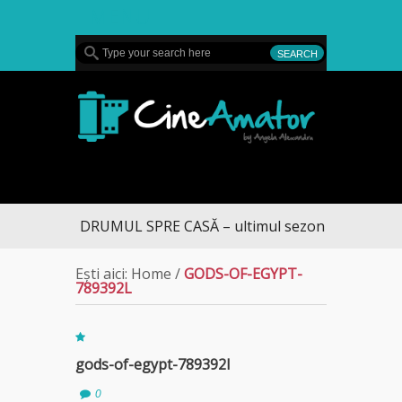
MENU
CineAmator
DRUMUL SPRE CASĂ – ultimul sezon te aduce la D
Ești aici:
Home
/
GODS-OF-EGYPT-
789392L
gods-of-egypt-789392l
0