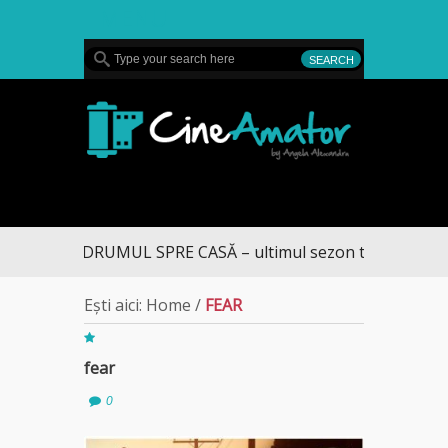
MENU
CineAmator
DRUMUL SPRE CASĂ – ultimul sezon te aduce la D
Ești aici:
Home
/
FEAR
fear
0