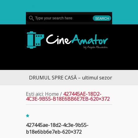
MENU
CineAmator
DRUMUL SPRE CASĂ – ultimul sezon te aduce la 
Ești aici:
Home
/
427445AE-18D2-
4C3E-9B55-B18E6BB6E7EB-620×372
427445ae-18d2-4c3e-9b55-
b18e6bb6e7eb-620×372