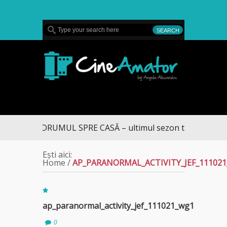
MENU
CineAmator
DRUMUL SPRE CASĂ – ultimul sezon te aduce la D
Ești aici:
Home
/
AP_PARANORMAL_ACTIVITY_JEF_11102
ap_paranormal_activity_jef_111021_wg1
0