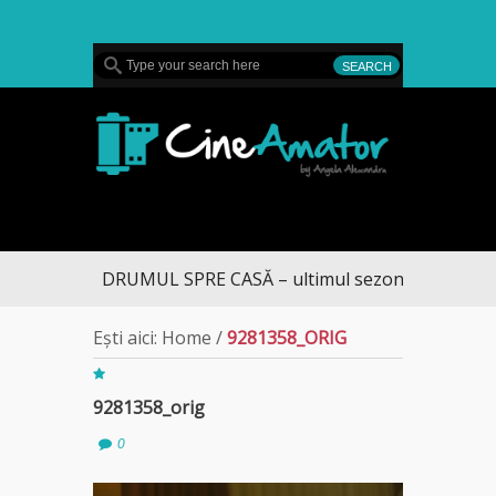
MENU
CineAmator
DRUMUL SPRE CASĂ – ultimul sezon te aduce la 
Ești aici:
Home
/
9281358_ORIG
9281358_orig
0