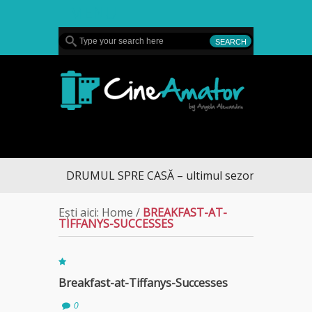
MENU
CineAmator
DRUMUL SPRE CASĂ – ultimul sezon te aduce la 
Ești aici:
Home
/
BREAKFAST-AT-
TIFFANYS-SUCCESSES
Breakfast-at-Tiffanys-Successes
0