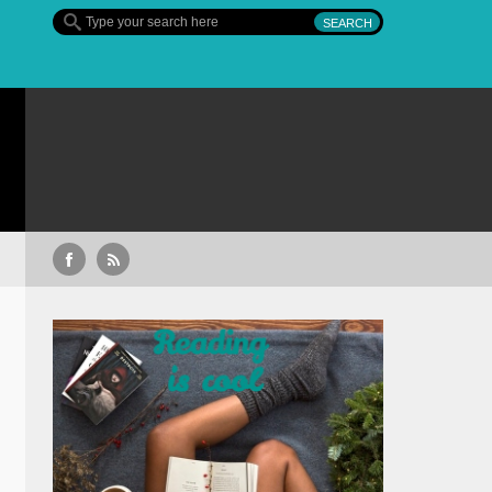
Sullivan’s Crossing – finalul sezonulu