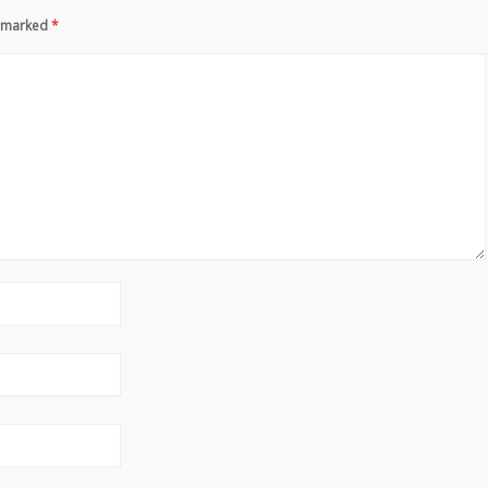
re marked
*