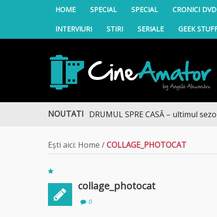
HOME
SPECIAL
SPECIAL
CRONICI DVD
INTERVIURI
STIRI
SERIALE
GEEK STUF
CineAmator
NOUTATI
DRUMUL SPRE CASĂ – ultimul sezon te 
Ești aici:
Home
/
COLLAGE_PHOTOCAT
collage_photocat
0