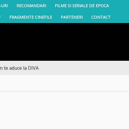
-URI
RECOMANDARI
FILME SI SERIALE DE EPOCA
F
FRAGMENTE CINEFILE
PARTENERI
CONTACT
aduce la DIVA