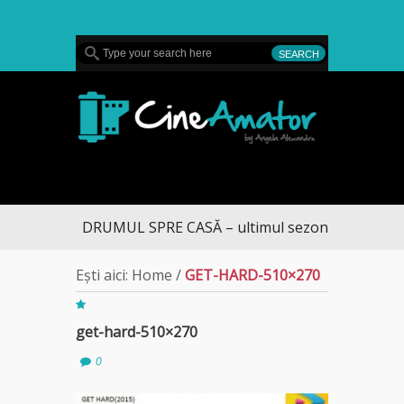
MENU
CineAmator
DRUMUL SPRE CASĂ – ultimul sezon te aduce la 
Ești aici:
Home
/
GET-HARD-510×270
get-hard-510×270
0