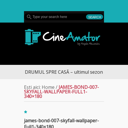
MENU
CineAmator
DRUMUL SPRE CASĂ – ultimul sezon te aduce la D
Ești aici:
Home
/
JAMES-BOND-007-
SKYFALL-WALLPAPER-FULL1-
340×180
james-bond-007-skyfall-wallpaper-
Full1-340×180