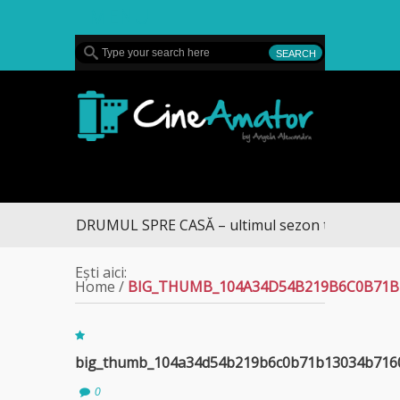
MENU
CineAmator
DRUMUL SPRE CASĂ – ultimul sezon te aduce la D
Ești aici:
Home
/
BIG_THUMB_104A34D54B219B6C0B71B
big_thumb_104a34d54b219b6c0b71b13034b716
0