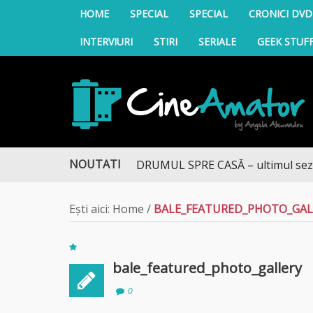
HOME
SPECIAL
SPECIAL
CRONICI DVD
INTERVIURI
STIRI
SERIALE
GEEK STUF
CineAmator
NOUTATI
DRUMUL SPRE CASĂ – ultimul sezon t
Ești aici:
Home
/
BALE_FEATURED_PHOTO_GAL
bale_featured_photo_gallery
0