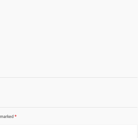
re marked
*