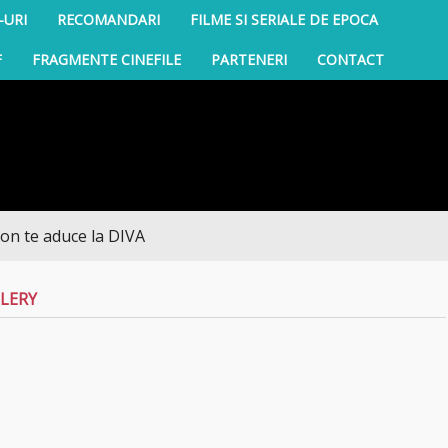
-URI
RECOMANDARI
FILME SI SERIALE DE EPOCA
F
FRAGMENTE CINEFILE
PARTENERI
CONTACT
e aduce la DIVA
LERY