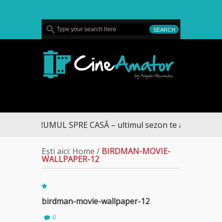
MENU
CineAmator
DRUMUL SPRE CASĂ – ultimul sezon te aduce la DIV
Ești aici:
Home
/
BIRDMAN-MOVIE-
WALLPAPER-12
birdman-movie-wallpaper-12
0