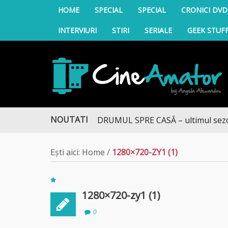
HOME
SPECIAL
SPECIAL
CRONICI DVD
INTERVIURI
STIRI
SERIALE
GEEK STUF
CineAmator
NOUTATI
DRUMUL SPRE CASĂ – ultimul sezon te
Ești aici:
Home
/
1280×720-ZY1 (1)
1280×720-zy1 (1)
0