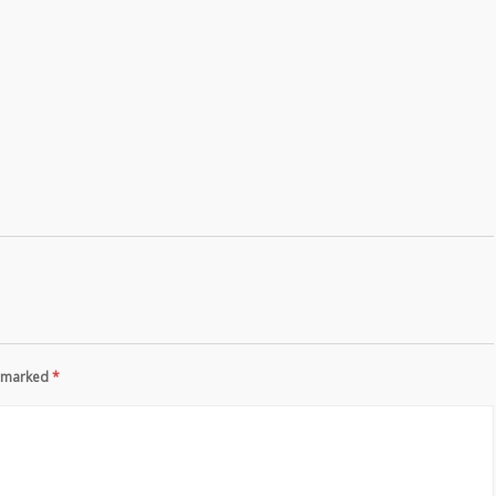
re marked
*