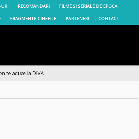
-URI
RECOMANDARI
FILME SI SERIALE DE EPOCA
F
FRAGMENTE CINEFILE
PARTENERI
CONTACT
 aduce la DIVA