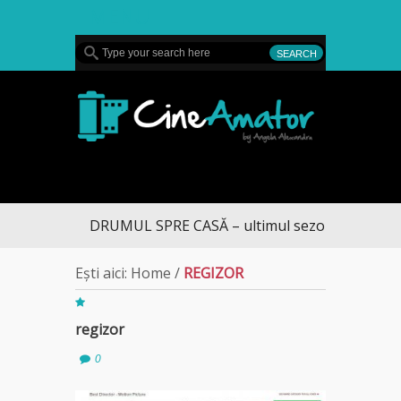
MENU
CineAmator
DRUMUL SPRE CASĂ – ultimul sezon te aduce la
Ești aici:
Home
/
REGIZOR
regizor
0