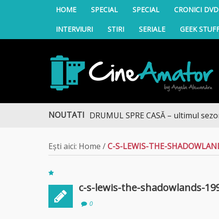
HOME
SPECIAL
SPECIAL
CRONICI DVD
INTERVIURI
STIRI
SERIALE
GEEK STUF
CineAmator
NOUTATI
DRUMUL SPRE CASĂ – ultimul sezon te 
Ești aici:
Home
/
C-S-LEWIS-THE-SHADOWLAND
c-s-lewis-the-shadowlands-19
0