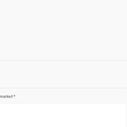
re marked
*