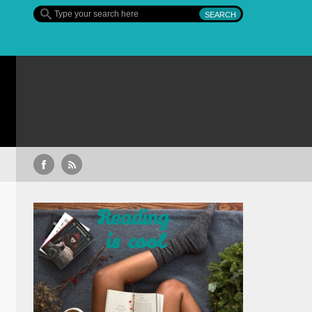
Sullivan’s Crossing – finalul sezonulu