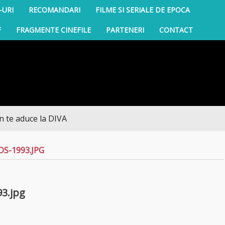
-URI
RECOMANDARI
FILME SI SERIALE DE EPOCA
F
FRAGMENTE CINEFILE
PARTENERI
CONTACT
aduce la DIVA
S-1993.JPG
93.jpg