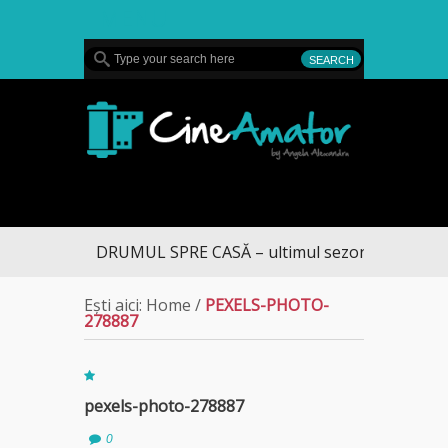
MENU
CineAmator
DRUMUL SPRE CASĂ – ultimul sezon te aduce la
Ești aici:
Home
/
PEXELS-PHOTO-
278887
pexels-photo-278887
0