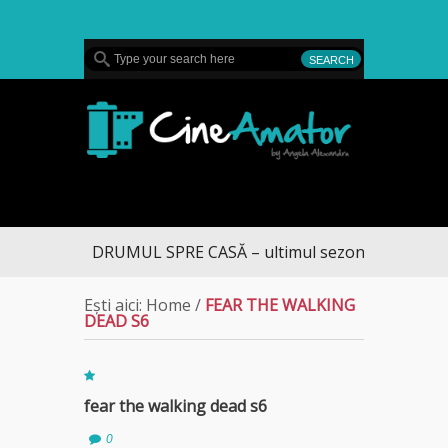
MENU
CineAmator
DRUMUL SPRE CASĂ – ultimul sezon te aduce la 
Ești aici:
Home
/
FEAR THE WALKING
DEAD S6
fear the walking dead s6
0