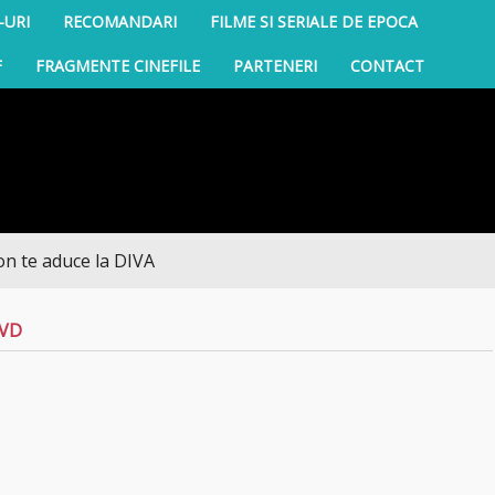
-URI
RECOMANDARI
FILME SI SERIALE DE EPOCA
F
FRAGMENTE CINEFILE
PARTENERI
CONTACT
 aduce la DIVA
DVD