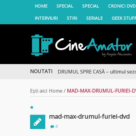
HOME
SPECIAL
SPECIAL
CRONICI DVD
INTERVIURI
STIRI
SERIALE
GEEK STUF
CineAmator
NOUTATI
DRUMUL SPRE CASĂ – ultimul sezon te
Ești aici:
Home
/
MAD-MAX-DRUMUL-FURIEI-
mad-max-drumul-furiei-dvd
0