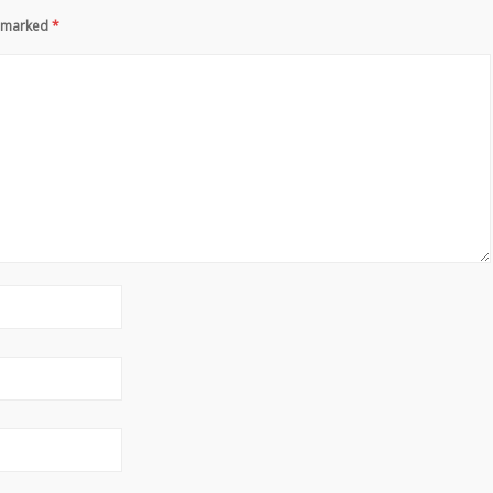
re marked
*