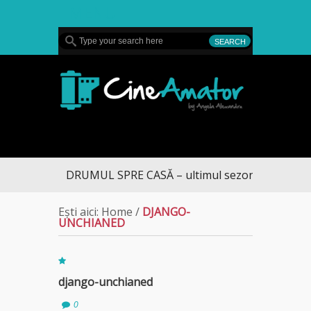
MENU
CineAmator
DRUMUL SPRE CASĂ – ultimul sezon te aduce la 
Ești aici:
Home
/
DJANGO-
UNCHIANED
django-unchianed
0