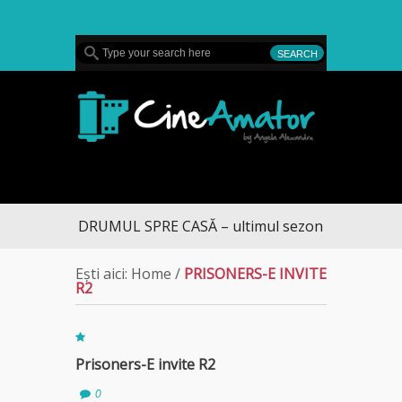
MENU
CineAmator
DRUMUL SPRE CASĂ – ultimul sezon te aduce la D
Ești aici:
Home
/
PRISONERS-E INVITE
R2
Prisoners-E invite R2
0