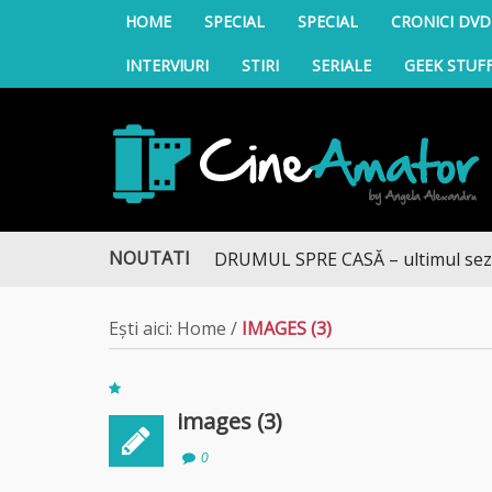
HOME
SPECIAL
SPECIAL
CRONICI DVD
INTERVIURI
STIRI
SERIALE
GEEK STUF
CineAmator
NOUTATI
DRUMUL SPRE CASĂ – ultimul sezon t
Ești aici:
Home
/
IMAGES (3)
images (3)
0