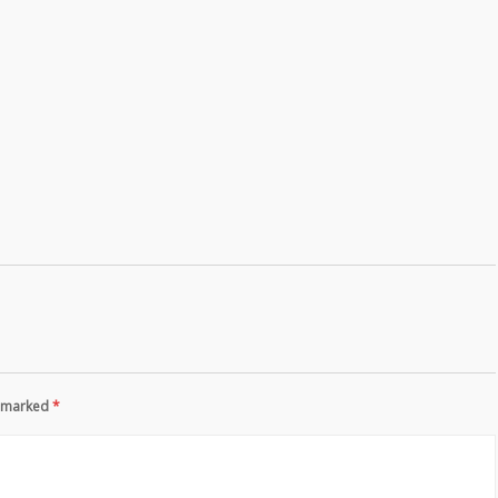
re marked
*