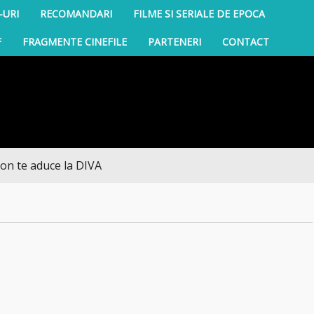
-URI
RECOMANDARI
FILME SI SERIALE DE EPOCA
F
FRAGMENTE CINEFILE
PARTENERI
CONTACT
e aduce la DIVA