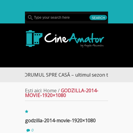
MENU
CineAmator
DRUMUL SPRE CASĂ – ultimul sezon te aduce la D
Ești aici:
Home
/
GODZILLA-2014-
MOVIE-1920×1080
godzilla-2014-movie-1920×1080
0