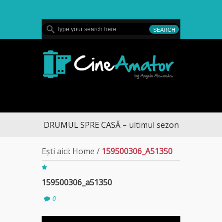
MENU
CineAmator
DRUMUL SPRE CASĂ – ultimul sezon te aduce la 
Ești aici:
Home
/
159500306_A51350
159500306_a51350
0