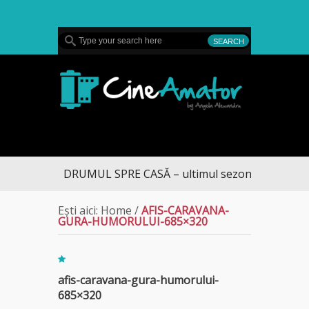
MENU
CineAmator
DRUMUL SPRE CASĂ – ultimul sezon te aduce la 
Ești aici:
Home
/
AFIS-CARAVANA-
GURA-HUMORULUI-685×320
afis-caravana-gura-humorului-
685×320