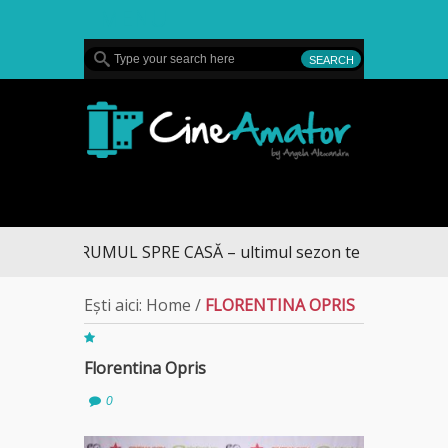
MENU
CineAmator
DRUMUL SPRE CASĂ – ultimul sezon te aduce la DIV
Ești aici:
Home
/
FLORENTINA OPRIS
Florentina Opris
0