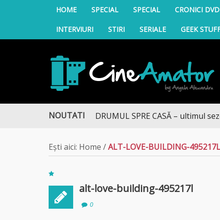
HOME
SPECIAL
SPECIAL
CRONICI DVD
INTERVIURI
STIRI
SERIALE
GEEK STUF
CineAmator
NOUTATI
DRUMUL SPRE CASĂ – ultimul sezon te
Ești aici:
Home
/
ALT-LOVE-BUILDING-495217
alt-love-building-495217l
0