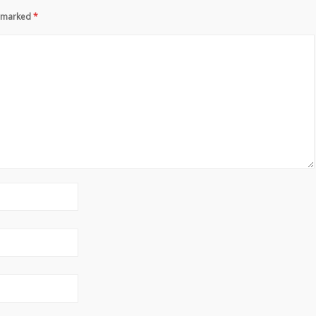
re marked
*