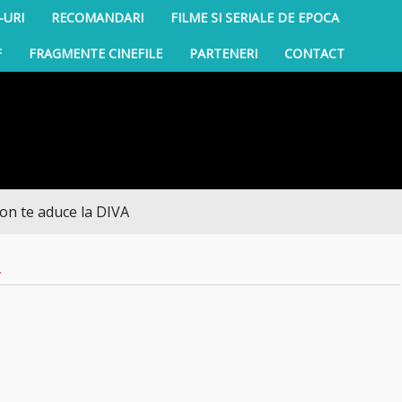
-URI
RECOMANDARI
FILME SI SERIALE DE EPOCA
F
FRAGMENTE CINEFILE
PARTENERI
CONTACT
 aduce la DIVA
L