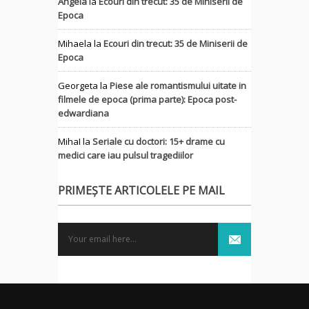
Angela
la
Ecouri din trecut: 35 de Miniserii de
Epoca
Mihaela
la
Ecouri din trecut: 35 de Miniserii de
Epoca
Georgeta
la
Piese ale romantismului uitate in
filmele de epoca (prima parte): Epoca post-
edwardiana
MihaI
la
Seriale cu doctori: 15+ drame cu
medici care iau pulsul tragediilor
PRIMEȘTE ARTICOLELE PE MAIL