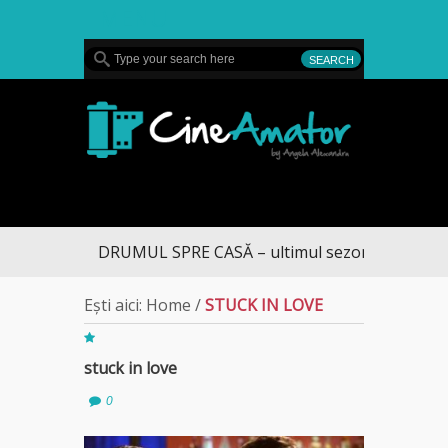
MENU
CineAmator
DRUMUL SPRE CASĂ – ultimul sezon te aduce la
Ești aici:
Home
/
STUCK IN LOVE
stuck in love
0