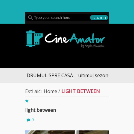
MENU
CineAmator
DRUMUL SPRE CASĂ – ultimul sezon te aduce la 
Ești aici:
Home
/
LIGHT BETWEEN
light between
0