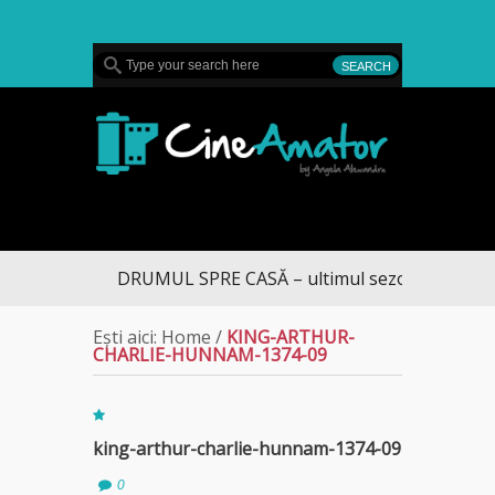
MENU
CineAmator
DRUMUL SPRE CASĂ – ultimul sezon te aduce l
Ești aici:
Home
/
KING-ARTHUR-
CHARLIE-HUNNAM-1374-09
king-arthur-charlie-hunnam-1374-09
0