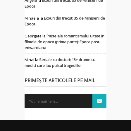
Angela
la
Ecouri din trecut: 35 de Miniserii de
Epoca
Mihaela
la
Ecouri din trecut: 35 de Miniserii de
Epoca
Georgeta
la
Piese ale romantismului uitate in
filmele de epoca (prima parte): Epoca post-
edwardiana
MihaI
la
Seriale cu doctori: 15+ drame cu
medici care iau pulsul tragediilor
PRIMEȘTE ARTICOLELE PE MAIL