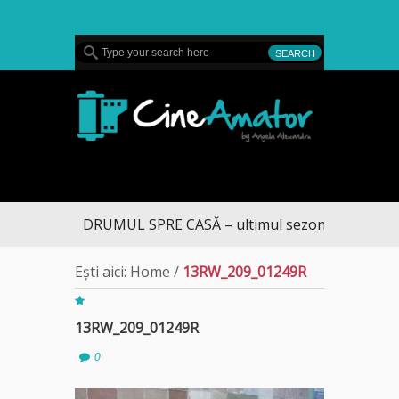
MENU
CineAmator
DRUMUL SPRE CASĂ – ultimul sezon te aduce la 
Ești aici:
Home
/
13RW_209_01249R
13RW_209_01249R
0