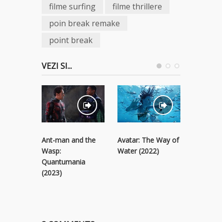
filme surfing
filme thrillere
poin break remake
point break
VEZI SI...
Ant-man and the
Avatar: The Way of
Black Pa
Wasp:
Water (2022)
Wakanda
Quantumania
(2022)
(2023)