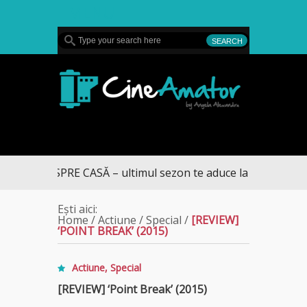
MENU
CineAmator
UMUL SPRE CASĂ – ultimul sezon te aduce la DIVA
Ești aici:
Home
/
Actiune
/
Special
/
[REVIEW]
‘POINT BREAK’ (2015)
Actiune
,
Special
[REVIEW] ‘Point Break’ (2015)