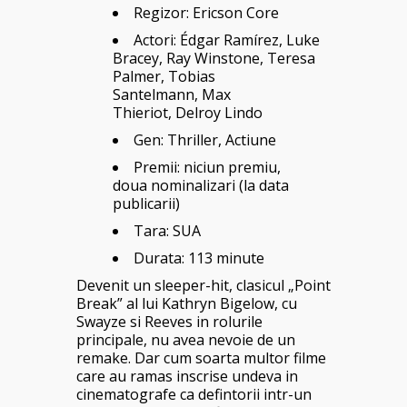
Regizor:
Ericson Core
Actori:
Édgar Ramírez
,
Luke
Bracey
,
Ray Winstone, Teresa
Palmer, Tobias
Santelmann, Max
Thieriot, Delroy Lindo
Gen: Thriller, Actiune
Premii: niciun premiu,
doua nominalizari (la data
publicarii)
Tara: SUA
Durata: 113 minute
Devenit un sleeper-hit, clasicul „Point
Break” al lui Kathryn Bigelow, cu
Swayze si Reeves in rolurile
principale, nu avea nevoie de un
remake. Dar cum soarta multor filme
care au ramas inscrise undeva in
cinematografe ca defintorii intr-un